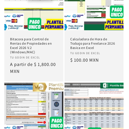
Bitacora para Control de
Calculadora de Hora de
Rentas de Propiedades en
Trabajo para Freelance 2026
Excel 2026 V.2
Basica en Excel
(Windows/MAC)
Proveedor:
TU GODIN DE EXCEL
Proveedor:
TU GODIN DE EXCEL
Precio
$ 100.00 MXN
Precio
A partir de
$ 1,800.00
habitual
habitual
MXN