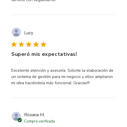
Lucy
Superó mis expectativas!
read more about review content Excelente atención y ases
Excelente atención y asesoría. Solicite la elaboración de
un sistema de gestión para mi negocio y ellos ampliaron
mi idea haciéndola más funcional. Gracias!!!
Roxana M.
Compra verificada