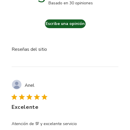
Basado en 30 opiniones
5 out of 5 stars Basado en 3
Escribe una opinión
Reseñas del sitio
Anel
Excelente
read more about review content
Atención de 💯 y excelente servicio