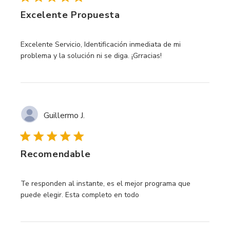
Excelente Propuesta
read more about review content Excelente Servicio, Identif
Excelente Servicio, Identificación inmediata de mi
problema y la solución ni se diga. ¡Grracias!
Guillermo J.
Recomendable
read more about review content Te responden al instante,
Te responden al instante, es el mejor programa que
puede elegir. Esta completo en todo