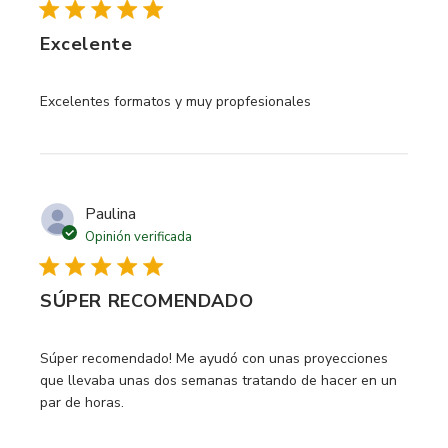
Excelente
read more about review content
Excelentes formatos y muy propfesionales
Paulina
Opinión verificada
SÚPER RECOMENDADO
read more about review content Súper recomendado! Me 
Súper recomendado! Me ayudó con unas proyecciones
que llevaba unas dos semanas tratando de hacer en un
par de horas.