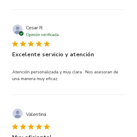
Cesar R.
Opinión verificada
Excelente servicio y atención
read more about review content Atención personalizada y
Atención personalizada y muy clara . Nos asesoran de
una manera muy eficaz.
Valentina