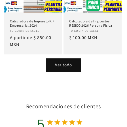
Calculadora de Impuesto P.F
Calculadora de Impuestos
Empresarial 2024
RESICO 2026 Persona Fisica
Proveedor:
TU GODIN DE EXCEL
Proveedor:
TU GODIN DE EXCEL
Precio
A partir de
$ 850.00
Precio
$ 100.00 MXN
habitual
MXN
habitual
Ver todo
Recomendaciones de clientes
5
Calificación de 5 estrellas