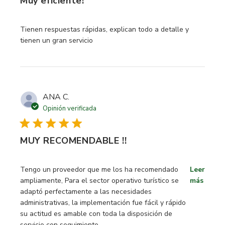
Muy eficiente!
read more about review content Tienen respuestas rápidas
Tienen respuestas rápidas, explican todo a detalle y
tienen un gran servicio
ANA C.
Opinión verificada
MUY RECOMENDABLE !!
read more about review content Tengo un proveedor que 
Tengo un proveedor que me los ha recomendado
Leer
ampliamente, Para el sector operativo turístico se
más
adaptó perfectamente a las necesidades
administrativas, la implementación fue fácil y rápido
su actitud es amable con toda la disposición de
servicio con seguimiento