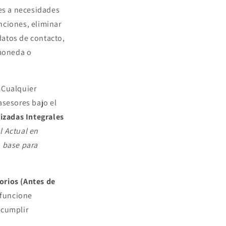
es a necesidades
unciones, eliminar
datos de contacto,
moneda o
Cualquier
asesores bajo el
lizadas Integrales
al Actual en
 base para
orios (Antes de
 funcione
 cumplir