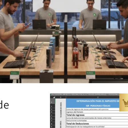
Ir
directamente
de
a la
información
del producto