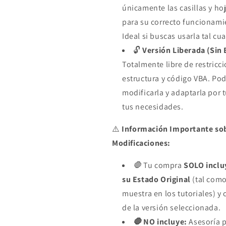
únicamente las casillas y ho
para su correcto funcionamie
Ideal si buscas usarla tal cua
🔓
Versión Liberada (Sin
Totalmente libre de restricc
estructura y código VBA. Pod
modificarla y adaptarla por 
tus necesidades.
⚠️
Información Importante so
Modificaciones:
🛑
Tu compra
SOLO incluy
su Estado Original
(tal como
muestra en los tutoriales) y
de la versión seleccionada.
🛑
NO incluye:
Asesoría p