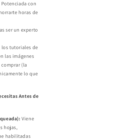
:
Potenciada con
orrarte horas de
as ser un experto
 los tutoriales de
en las imágenes
 comprar (la
únicamente lo que
ecesitas Antes de
oqueada):
Viene
s hojas,
ne habilitadas