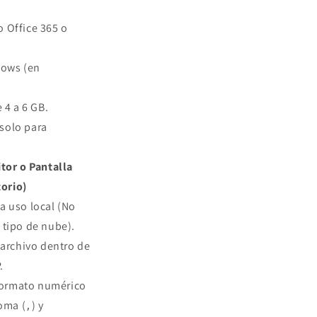
 Office 365 o
ows (en
4 a 6 GB.
solo para
tor o Pantalla
torio)
a uso local (No
n tipo de nube).
 archivo dentro de
.
ormato numérico
oma (
) y
,