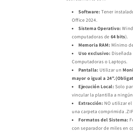
Software:
Tener instalado
Office 2024.
Sistema Operativo:
Wind
computadoras de
64 bits
).
Memoria RAM:
Mínimo de 
Uso exclusivo:
Diseñada 
Computadoras o Laptops.
Pantalla:
Utilizar un
Moni
mayor o igual a 24"
.(Obliga
Ejecución Local:
Solo par
vincular la plantilla a ningú
Extracción:
NO utilizar el
una carpeta comprimida .ZIP
Formatos del Sistema:
F
con separador de miles en c