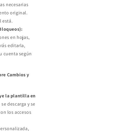
jas necesarias
nto original.
l está.
 Bloqueos):
iones en hojas,
rás editarla,
tu cuenta según
bre Cambios y
e la plantilla en
 se descarga y se
 con los accesos
ersonalizada,