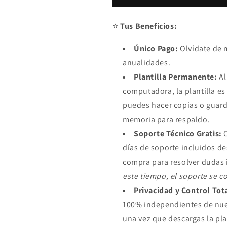
Empresarial
Empresarial
2024
2024
⭐
Tus Beneficios:
Único Pago:
Olvídate de 
anualidades.
Plantilla Permanente:
Al
computadora, la plantilla es
puedes hacer copias o guard
memoria para respaldo.
Soporte Técnico Gratis:
C
días de soporte incluidos d
compra para resolver dudas 
este tiempo, el soporte se co
Privacidad y Control Tot
100% independientes de nue
una vez que descargas la plan