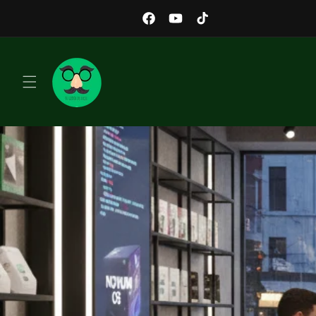
Ir
Bienvenido a la Tienda Oficial de TU G
directamente
EXCEL
Facebook
YouTube
TikTok
al contenido