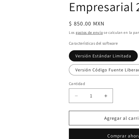
Empresarial 
Precio
$ 850.00 MXN
habitual
Los
gastos de envío
se calculan en la pa
Características del software
Versión Estándar Limitada
Versión Código Fuente Liber
Cantidad
Reducir
Aumentar
cantidad
cantidad
para
para
Calculadora
Calculadora
Agregar al carr
de
de
Impuesto
Impuesto
Comprar ahor
P.F
P.F