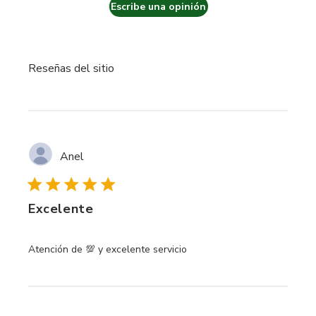
Escribe una opinión
Reseñas del sitio
Anel
Excelente
read more about review content
Atención de 💯 y excelente servicio