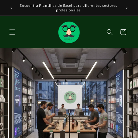
Ir
Encuentra Plantillas de Excel para diferentes sectores
Tenemos 
directamente
DE EXCEL
profesionales
al contenido
Carrito