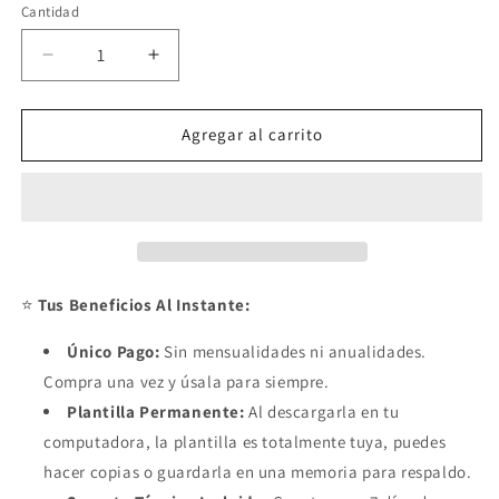
Cantidad
Reducir
Aumentar
cantidad
cantidad
para
para
Calculadora
Calculadora
Agregar al carrito
de
de
Hora
Hora
de
de
Trabajo
Trabajo
para
para
Freelance
Freelance
2026
2026
⭐
Tus Beneficios Al Instante:
Basica
Basica
en
en
Único Pago:
Sin mensualidades ni anualidades.
Excel
Excel
Compra una vez y úsala para siempre.
Plantilla Permanente:
Al descargarla en tu
computadora, la plantilla es totalmente tuya, puedes
hacer copias o guardarla en una memoria para respaldo.