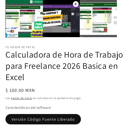
elemento
2
multimedia
e
1
u
en
v
una
m
ventana
modal
TU GODIN DE EXCEL
Calculadora de Hora de Trabajo
para Freelance 2026 Basica en
Excel
Precio
$ 100.00 MXN
habitual
Los
gastos de envío
se calculan en la pantalla de pago.
Características del software
Versión Código Fuente Liberado