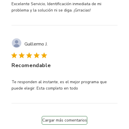
read more about review content Excelente Servicio, Identif
Excelente Servicio, Identificación inmediata de mi
problema y la solución ni se diga. ¡Grracias!
Guillermo J.
Recomendable
read more about review content Te responden al instante,
Te responden al instante, es el mejor programa que
puede elegir. Esta completo en todo
Cargar más comentarios