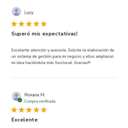
Lucy
Superó mis expectativas!
read more about review content Excelente atención y ases
Excelente atención y asesoría. Solicite la elaboración de
un sistema de gestión para mi negocio y ellos ampliaron
mi idea haciéndola más funcional. Gracias!!!
Roxana M.
Compra verificada
Excelente