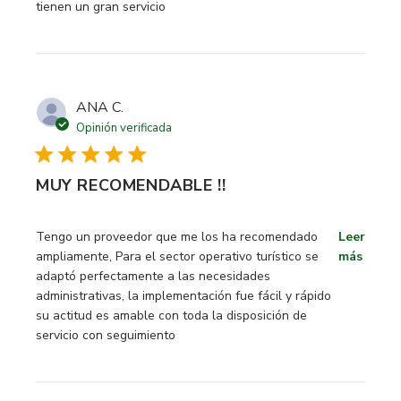
tienen un gran servicio
ANA C.
Opinión verificada
MUY RECOMENDABLE !!
read more about review content Tengo un proveedor que 
Tengo un proveedor que me los ha recomendado
Leer
ampliamente, Para el sector operativo turístico se
más
adaptó perfectamente a las necesidades
administrativas, la implementación fue fácil y rápido
su actitud es amable con toda la disposición de
servicio con seguimiento