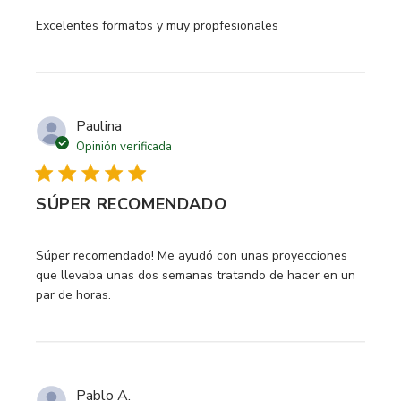
read more about review content
Excelentes formatos y muy propfesionales
Paulina
Opinión verificada
SÚPER RECOMENDADO
read more about review content Súper recomendado! Me 
Súper recomendado! Me ayudó con unas proyecciones
que llevaba unas dos semanas tratando de hacer en un
par de horas.
Pablo A.