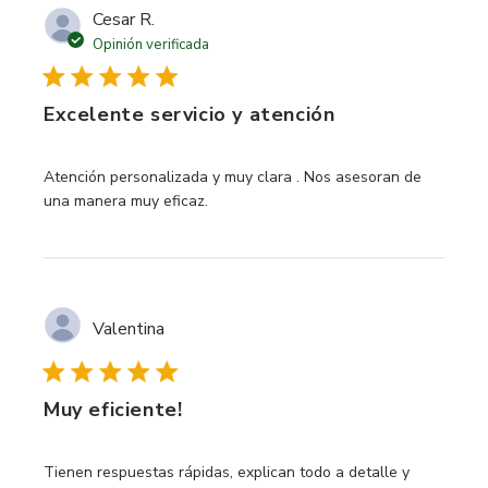
Cesar R.
Opinión verificada
Excelente servicio y atención
read more about review content Atención personalizada y
Atención personalizada y muy clara . Nos asesoran de
una manera muy eficaz.
Valentina
Muy eficiente!
read more about review content Tienen respuestas rápidas
Tienen respuestas rápidas, explican todo a detalle y