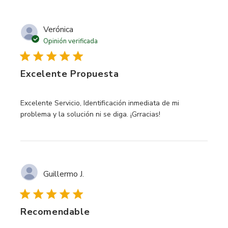
Verónica
Opinión verificada
Excelente Propuesta
read more about review content Excelente Servicio, Identif
Excelente Servicio, Identificación inmediata de mi
problema y la solución ni se diga. ¡Grracias!
Guillermo J.
Recomendable