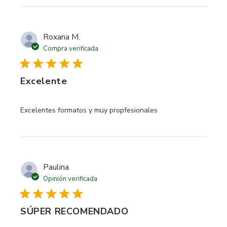
Roxana M.
Compra verificada
Excelente
read more about review content
Excelentes formatos y muy propfesionales
Paulina
Opinión verificada
SÚPER RECOMENDADO