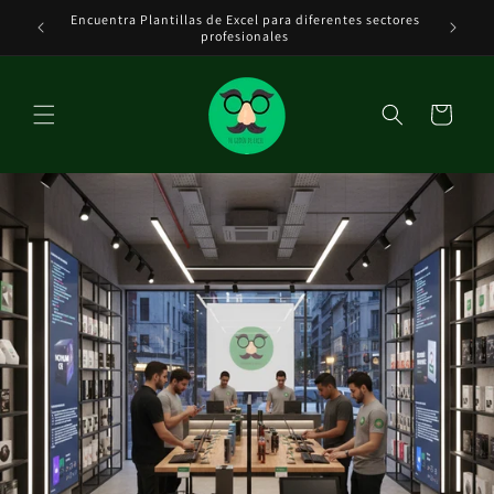
Ir
Encuentra Plantillas de Excel para diferentes sectores
Tenemos 
directamente
DE EXCEL
profesionales
al contenido
Carrito