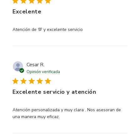
Excelente
read more about review content
Atención de 💯 y excelente servicio
Cesar R.
Opinión verificada
Excelente servicio y atención
read more about review content Atención personalizada y
Atención personalizada y muy clara . Nos asesoran de
una manera muy eficaz.