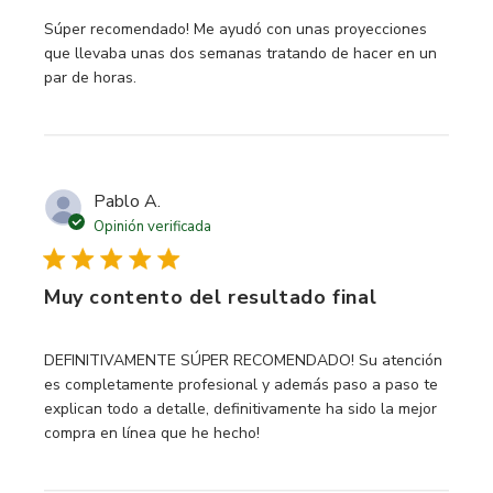
read more about review content Súper recomendado! Me 
Súper recomendado! Me ayudó con unas proyecciones
que llevaba unas dos semanas tratando de hacer en un
par de horas.
Pablo A.
Opinión verificada
Muy contento del resultado final
read more about review content DEFINITIVAMENTE
DEFINITIVAMENTE SÚPER RECOMENDADO! Su atención
es completamente profesional y además paso a paso te
explican todo a detalle, definitivamente ha sido la mejor
compra en línea que he hecho!