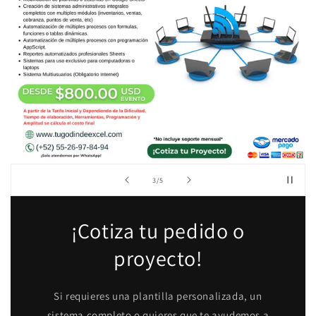
de
3
/
5
¡Cotiza tu pedido o
proyecto!
Si requieres una plantilla personalizada, un
sistema completo o quieres que te ayudemos a