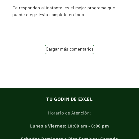
read more about review content Te responden al instante,
Te responden al instante, es el mejor programa que
puede elegir. Esta completo en todo
Cargar más comentarios
TU GODIN DE EXCEL
Horario de Atención:
Lunes a Viernes: 10:00 am - 6:00 pm
Sabados,Domingos o Días Festivos: Cerrado