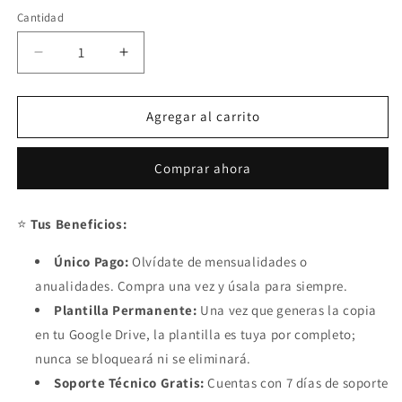
Cantidad
Reducir
Aumentar
cantidad
cantidad
para
para
Sistema
Sistema
Agregar al carrito
de
de
Inventario
Inventario
Comprar ahora
en
en
Google
Google
Sheets
Sheets
⭐
Tus Beneficios:
2023
2023
Único Pago:
Olvídate de mensualidades o
anualidades. Compra una vez y úsala para siempre.
Plantilla Permanente:
Una vez que generas la copia
en tu Google Drive, la plantilla es tuya por completo;
nunca se bloqueará ni se eliminará.
Soporte Técnico Gratis:
Cuentas con 7 días de soporte