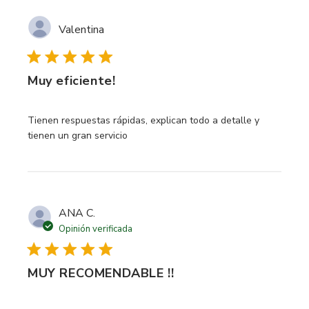
Valentina
Muy eficiente!
read more about review content Tienen respuestas rápidas
Tienen respuestas rápidas, explican todo a detalle y
tienen un gran servicio
ANA C.
Opinión verificada
MUY RECOMENDABLE !!