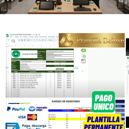
Ir
directamente
a la
información
del producto