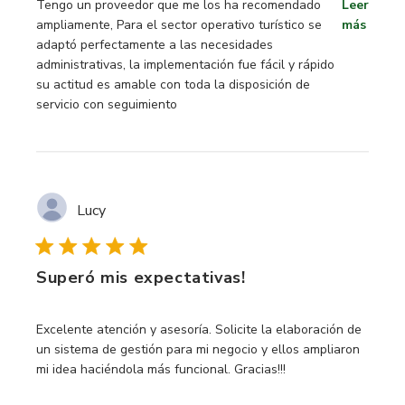
read more about review content Tengo un proveedor que 
Tengo un proveedor que me los ha recomendado
Leer
ampliamente, Para el sector operativo turístico se
más
adaptó perfectamente a las necesidades
administrativas, la implementación fue fácil y rápido
su actitud es amable con toda la disposición de
servicio con seguimiento
Lucy
Superó mis expectativas!
read more about review content Excelente atención y ases
Excelente atención y asesoría. Solicite la elaboración de
un sistema de gestión para mi negocio y ellos ampliaron
mi idea haciéndola más funcional. Gracias!!!