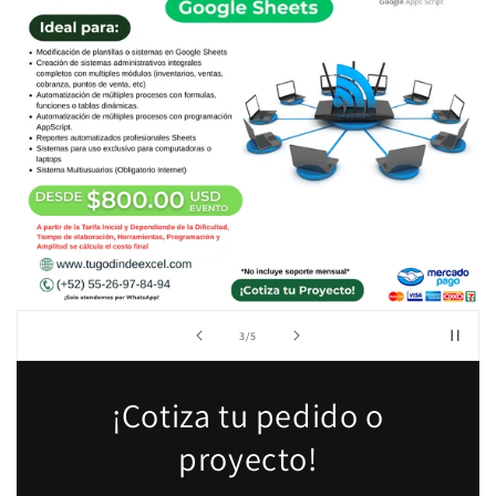
de
4
/
5
¡Cotiza tu pedido o
proyecto!