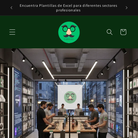
Ir
Encuentra Plantillas de Excel para diferentes sectores
Tenemos 
directamente
DE EXCEL
profesionales
al contenido
Carrito