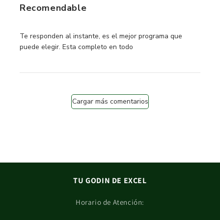
Recomendable
read more about review content Te responden al instante,
Te responden al instante, es el mejor programa que
puede elegir. Esta completo en todo
Cargar más comentarios
TU GODIN DE EXCEL
Horario de Atención: