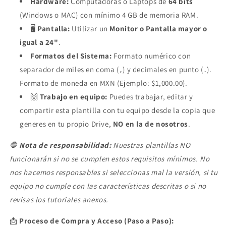
Hardware:
Computadoras o Laptops de
64 bits
(Windows o MAC) con mínimo 4 GB de memoria RAM.
🖥️
Pantalla:
Utilizar un
Monitor o Pantalla mayor o
igual a 24"
.
Formatos del Sistema:
Formato numérico con
separador de miles en coma (
) y decimales en punto (
).
,
.
Formato de moneda en MXN (Ejemplo: $1,000.00).
🙌
Trabajo en equipo:
Puedes trabajar, editar y
compartir esta plantilla con tu equipo desde la copia que
generes en tu propio Drive,
NO en la de nosotros
.
🛑
Nota de responsabilidad:
Nuestras plantillas NO
funcionarán si no se cumplen estos requisitos mínimos. No
nos hacemos responsables si seleccionas mal la versión, si tu
equipo no cumple con las características descritas o si no
revisas los tutoriales anexos.
📩
Proceso de Compra y Acceso (Paso a Paso):