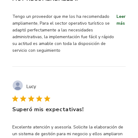
read more about review content Tengo un proveedor que 
Tengo un proveedor que me los ha recomendado
Leer
ampliamente, Para el sector operativo turístico se
más
adaptó perfectamente a las necesidades
administrativas, la implementación fue fácil y rápido
su actitud es amable con toda la disposición de
servicio con seguimiento
Lucy
Superó mis expectativas!
read more about review content Excelente atención y ases
Excelente atención y asesoría. Solicite la elaboración de
un sistema de gestión para mi negocio y ellos ampliaron