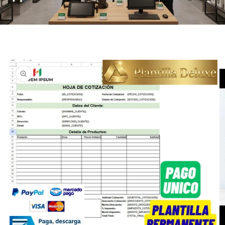
Ir
directamente
a la
información
del producto