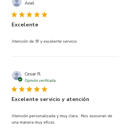
Anel
Excelente
read more about review content
Atención de 💯 y excelente servicio
Cesar R.
Opinión verificada
Excelente servicio y atención
read more about review content Atención personalizada y
Atención personalizada y muy clara . Nos asesoran de
una manera muy eficaz.