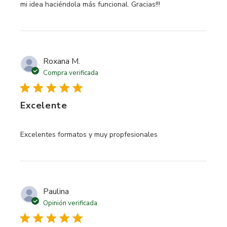
mi idea haciéndola más funcional. Gracias!!!
Roxana M.
Compra verificada
Excelente
read more about review content
Excelentes formatos y muy propfesionales
Paulina
Opinión verificada