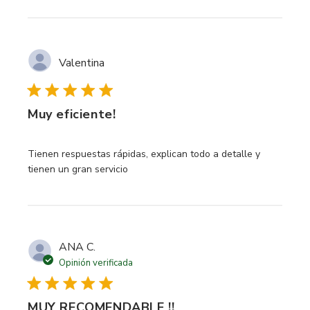
Valentina
Muy eficiente!
read more about review content Tienen respuestas rápidas
Tienen respuestas rápidas, explican todo a detalle y
tienen un gran servicio
ANA C.
Opinión verificada
MUY RECOMENDABLE !!