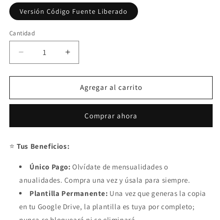
Versión Código Fuente Liberado
Cantidad
Reducir
Aumentar
cantidad
cantidad
para
para
Sistema
Sistema
Agregar al carrito
de
de
Cotizaciones
Cotizaciones
Comprar ahora
2025
2025
Pro
Pro
&quot;Multiusuarios&quot;
&quot;Multiusuarios&quot;
⭐
Tus Beneficios:
(AppScript
(AppScript
+
+
Único Pago:
Olvídate de mensualidades o
HTML)
HTML)
anualidades. Compra una vez y úsala para siempre.
Plantilla Permanente:
Una vez que generas la copia
en tu Google Drive, la plantilla es tuya por completo;
nunca se bloqueará ni se eliminará.