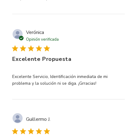
Verónica
Opinión verificada
Excelente Propuesta
read more about review content Excelente Servicio, Identif
Excelente Servicio, Identificación inmediata de mi
problema y la solución ni se diga. ¡Grracias!
Guillermo J.