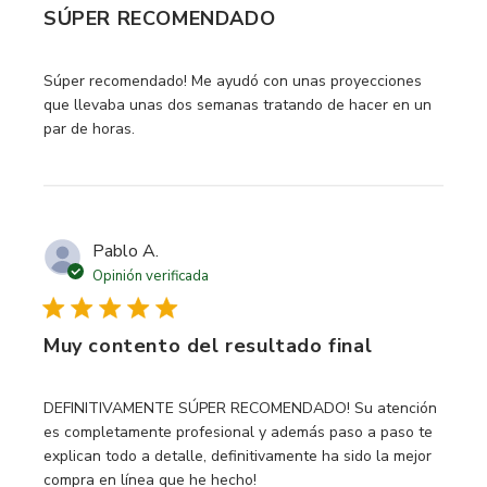
SÚPER RECOMENDADO
read more about review content Súper recomendado! Me 
Súper recomendado! Me ayudó con unas proyecciones
que llevaba unas dos semanas tratando de hacer en un
par de horas.
Pablo A.
Opinión verificada
Muy contento del resultado final
read more about review content DEFINITIVAMENTE
DEFINITIVAMENTE SÚPER RECOMENDADO! Su atención
es completamente profesional y además paso a paso te
explican todo a detalle, definitivamente ha sido la mejor
compra en línea que he hecho!