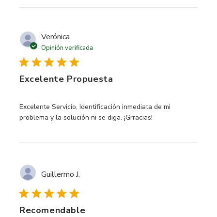
Verónica
Opinión verificada
Excelente Propuesta
read more about review content Excelente Servicio, Identif
Excelente Servicio, Identificación inmediata de mi
problema y la solución ni se diga. ¡Grracias!
Guillermo J.
Recomendable