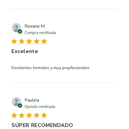
Roxana M.
Compra verificada
Excelente
read more about review content
Excelentes formatos y muy propfesionales
Paulina
Opinión verificada
SÚPER RECOMENDADO