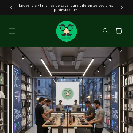
Ir
Encuentra Plantillas de Excel para diferentes sectores
Tenemos 
directamente
DE EXCEL
profesionales
al contenido
Carrito