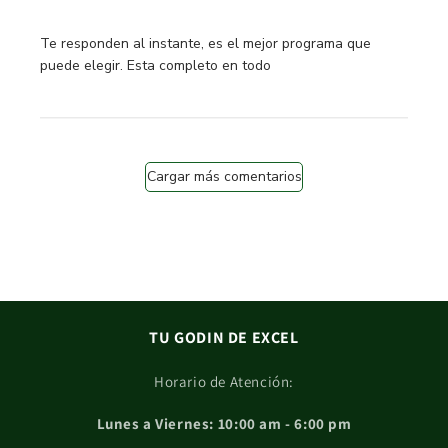
read more about review content Te responden al instante,
Te responden al instante, es el mejor programa que
puede elegir. Esta completo en todo
Cargar más comentarios
TU GODIN DE EXCEL
Horario de Atención:
Lunes a Viernes: 10:00 am - 6:00 pm