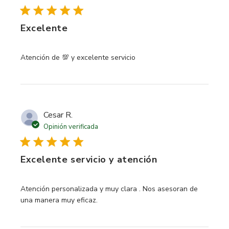
Excelente
read more about review content
Atención de 💯 y excelente servicio
Cesar R.
Opinión verificada
Excelente servicio y atención
read more about review content Atención personalizada y
Atención personalizada y muy clara . Nos asesoran de
una manera muy eficaz.