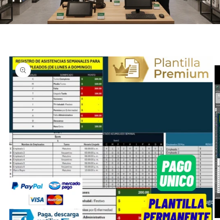
Ir
directamente
a la
información
del producto