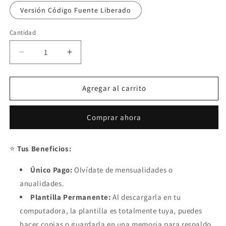
Versión Código Fuente Liberado
Cantidad
Reducir
Aumentar
cantidad
cantidad
para
para
Registro
Registro
Agregar al carrito
de
de
Asistencias
Asistencias
Comprar ahora
y
y
Pagos
Pagos
Semanales
Semanales
⭐
Tus Beneficios:
2024
2024
Único Pago:
Olvídate de mensualidades o
anualidades.
Plantilla Permanente:
Al descargarla en tu
computadora, la plantilla es totalmente tuya, puedes
hacer copias o guardarla en una memoria para respaldo.