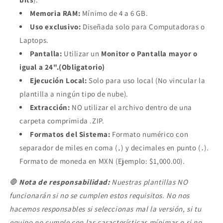
Memoria RAM:
Mínimo de 4 a 6 GB.
Uso exclusivo:
Diseñada solo para Computadoras o
Laptops.
Pantalla:
Utilizar un
Monitor o Pantalla mayor o
igual a 24"
.(Obligatorio)
Ejecución Local:
Solo para uso local (No vincular la
plantilla a ningún tipo de nube).
Extracción:
NO utilizar el archivo dentro de una
carpeta comprimida .ZIP.
Formatos del Sistema:
Formato numérico con
separador de miles en coma (
) y decimales en punto (
).
,
.
Formato de moneda en MXN (Ejemplo: $1,000.00).
🛑
Nota de responsabilidad:
Nuestras plantillas NO
funcionarán si no se cumplen estos requisitos. No nos
hacemos responsables si seleccionas mal la versión, si tu
equipo no cumple con las características mínimas o si no