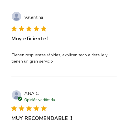
Valentina
Muy eficiente!
read more about review content Tienen respuestas rápidas
Tienen respuestas rápidas, explican todo a detalle y
tienen un gran servicio
ANA C.
Opinión verificada
MUY RECOMENDABLE !!