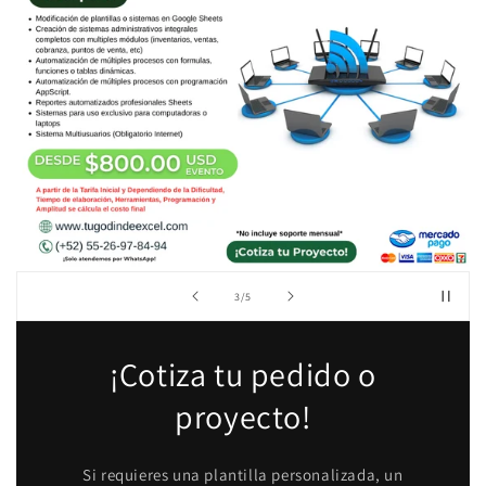
de
3
/
5
¡Cotiza tu pedido o
proyecto!
Si requieres una plantilla personalizada, un