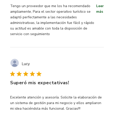
read more about review content Tengo un proveedor que 
Tengo un proveedor que me los ha recomendado
Leer
ampliamente, Para el sector operativo turístico se
más
adaptó perfectamente a las necesidades
administrativas, la implementación fue fácil y rápido
su actitud es amable con toda la disposición de
servicio con seguimiento
Lucy
Superó mis expectativas!
read more about review content Excelente atención y ases
Excelente atención y asesoría. Solicite la elaboración de
un sistema de gestión para mi negocio y ellos ampliaron
mi idea haciéndola más funcional. Gracias!!!