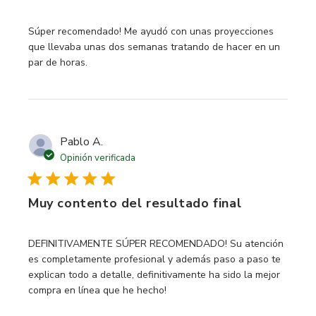
read more about review content Súper recomendado! Me 
Súper recomendado! Me ayudó con unas proyecciones
que llevaba unas dos semanas tratando de hacer en un
par de horas.
Pablo A.
Opinión verificada
Muy contento del resultado final
read more about review content DEFINITIVAMENTE
DEFINITIVAMENTE SÚPER RECOMENDADO! Su atención
es completamente profesional y además paso a paso te
explican todo a detalle, definitivamente ha sido la mejor
compra en línea que he hecho!