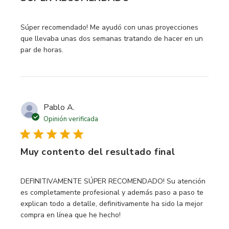
read more about review content Súper recomendado! Me 
Súper recomendado! Me ayudó con unas proyecciones
que llevaba unas dos semanas tratando de hacer en un
par de horas.
Pablo A.
Opinión verificada
Muy contento del resultado final
read more about review content DEFINITIVAMENTE
DEFINITIVAMENTE SÚPER RECOMENDADO! Su atención
es completamente profesional y además paso a paso te
explican todo a detalle, definitivamente ha sido la mejor
compra en línea que he hecho!