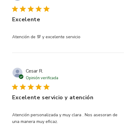
Excelente
read more about review content
Atención de 💯 y excelente servicio
Cesar R.
Opinión verificada
Excelente servicio y atención
read more about review content Atención personalizada y
Atención personalizada y muy clara . Nos asesoran de
una manera muy eficaz.