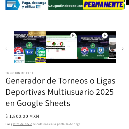
Ab
e
Abrir
m
elemento
2
multimedia
e
1
u
en
v
una
m
ventana
modal
TU GODIN DE EXCEL
Generador de Torneos o Ligas
Deportivas Multiusuario 2025
en Google Sheets
Precio
$ 1,800.00 MXN
habitual
Los
gastos de envío
se calculan en la pantalla de pago.