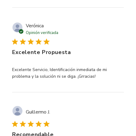
Verónica
Opinión verificada
Excelente Propuesta
read more about review content Excelente Servicio, Identif
Excelente Servicio, Identificación inmediata de mi
problema y la solución ni se diga. ¡Grracias!
Guillermo J.
Recomendable