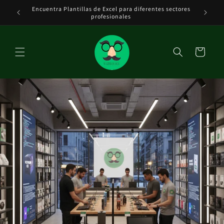
Ir
Encuentra Plantillas de Excel para diferentes sectores
Tenemos 
directamente
DE EXCEL
profesionales
al contenido
Carrito