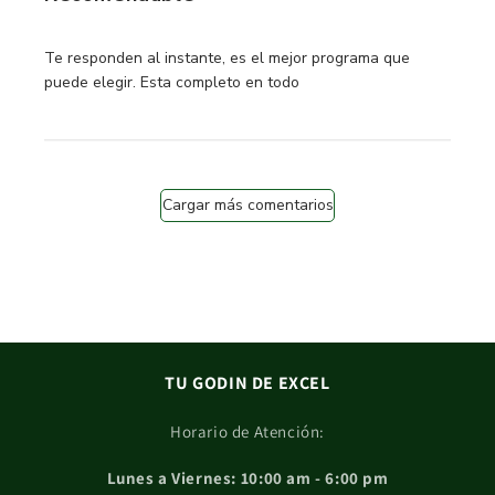
read more about review content Te responden al instante,
Te responden al instante, es el mejor programa que
puede elegir. Esta completo en todo
Cargar más comentarios
TU GODIN DE EXCEL
Horario de Atención:
Lunes a Viernes: 10:00 am - 6:00 pm