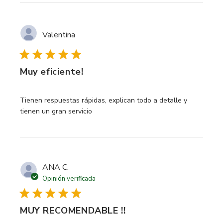
Valentina
Muy eficiente!
read more about review content Tienen respuestas rápidas
Tienen respuestas rápidas, explican todo a detalle y
tienen un gran servicio
ANA C.
Opinión verificada
MUY RECOMENDABLE !!