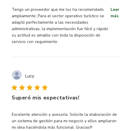
read more about review content Tengo un proveedor que 
Tengo un proveedor que me los ha recomendado
Leer
ampliamente, Para el sector operativo turístico se
más
adaptó perfectamente a las necesidades
administrativas, la implementación fue fácil y rápido
su actitud es amable con toda la disposición de
servicio con seguimiento
Lucy
Superó mis expectativas!
read more about review content Excelente atención y ases
Excelente atención y asesoría. Solicite la elaboración de
un sistema de gestión para mi negocio y ellos ampliaron
mi idea haciéndola más funcional. Gracias!!!