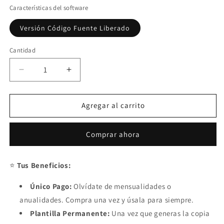
Características del software
Versión Código Fuente Liberado
Cantidad
Reducir
Aumentar
cantidad
cantidad
para
para
Generador
Generador
Agregar al carrito
de
de
Torneos
Torneos
Comprar ahora
o
o
Ligas
Ligas
Deportivas
Deportivas
⭐
Tus Beneficios:
Multiusuario
Multiusuario
2025
2025
Único Pago:
Olvídate de mensualidades o
en
en
anualidades. Compra una vez y úsala para siempre.
Google
Google
Sheets
Sheets
Plantilla Permanente:
Una vez que generas la copia