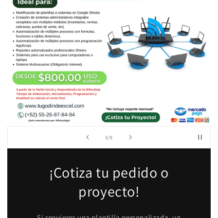
de
3
/
5
¡Cotiza tu pedido o
proyecto!
Si requieres una plantilla personalizada, un