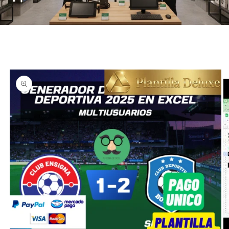
Ir
directamente
a la
información
del producto