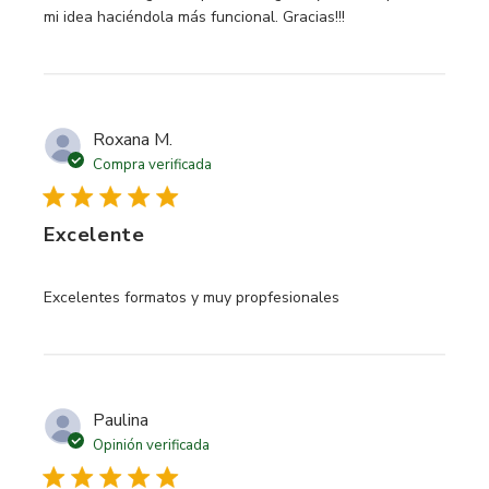
mi idea haciéndola más funcional. Gracias!!!
Roxana M.
Compra verificada
Excelente
read more about review content
Excelentes formatos y muy propfesionales
Paulina
Opinión verificada