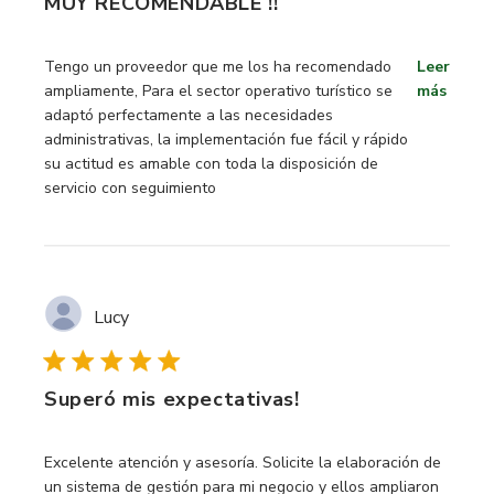
MUY RECOMENDABLE !!
read more about review content Tengo un proveedor que 
Tengo un proveedor que me los ha recomendado
Leer
ampliamente, Para el sector operativo turístico se
más
adaptó perfectamente a las necesidades
administrativas, la implementación fue fácil y rápido
su actitud es amable con toda la disposición de
servicio con seguimiento
Lucy
Superó mis expectativas!
read more about review content Excelente atención y ases
Excelente atención y asesoría. Solicite la elaboración de
un sistema de gestión para mi negocio y ellos ampliaron