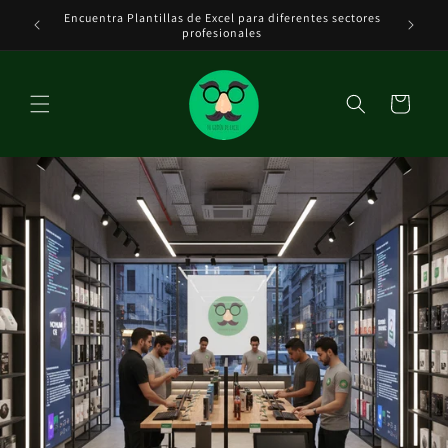
Ir
Encuentra Plantillas de Excel para diferentes sectores
Tenemos 
directamente
DE EXCEL
profesionales
al contenido
Carrito