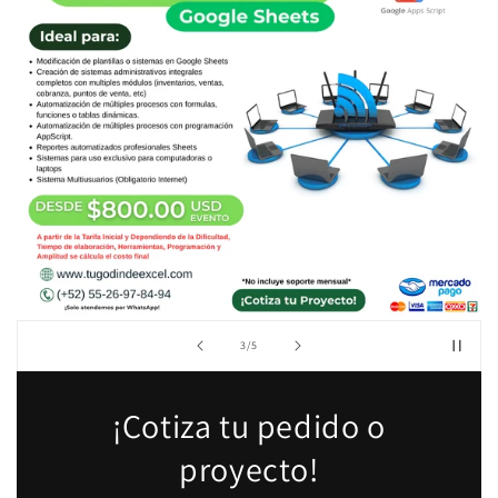
de
3
/
5
¡Cotiza tu pedido o
proyecto!