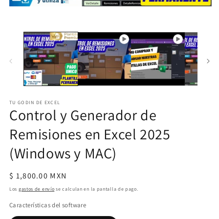
Ab
e
Abrir
m
elemento
2
multimedia
e
1
u
en
v
una
m
ventana
modal
TU GODIN DE EXCEL
Control y Generador de
Remisiones en Excel 2025
(Windows y MAC)
Precio
$ 1,800.00 MXN
habitual
Los
gastos de envío
se calculan en la pantalla de pago.
Características del software