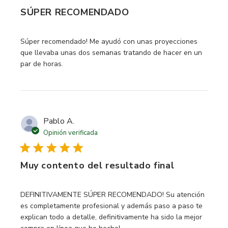
SÚPER RECOMENDADO
read more about review content Súper recomendado! Me 
Súper recomendado! Me ayudó con unas proyecciones
que llevaba unas dos semanas tratando de hacer en un
par de horas.
Pablo A.
Opinión verificada
Muy contento del resultado final
read more about review content DEFINITIVAMENTE
DEFINITIVAMENTE SÚPER RECOMENDADO! Su atención
es completamente profesional y además paso a paso te
explican todo a detalle, definitivamente ha sido la mejor