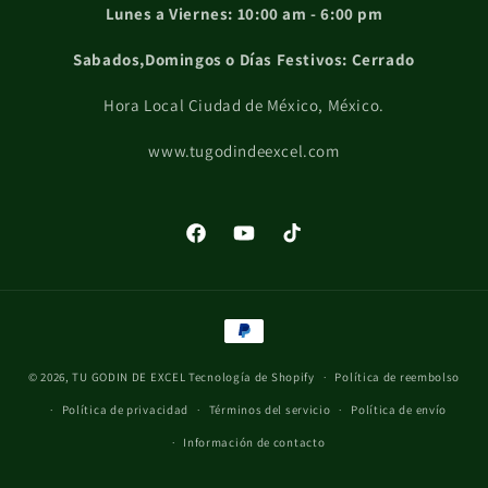
Lunes a Viernes: 10:00 am - 6:00 pm
Sabados,Domingos o Días Festivos: Cerrado
Hora Local Ciudad de México, México.
www.tugodindeexcel.com
Facebook
YouTube
TikTok
Formas
de
© 2026,
TU GODIN DE EXCEL
Tecnología de Shopify
pago
Política de reembolso
Política de privacidad
Términos del servicio
Política de envío
Información de contacto