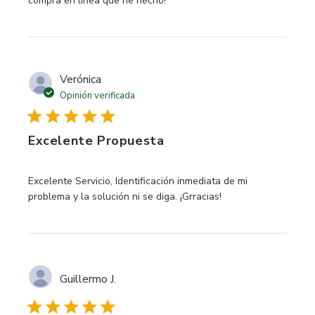
compra en línea que he hecho!
Verónica
Opinión verificada
Excelente Propuesta
read more about review content Excelente Servicio, Identif
Excelente Servicio, Identificación inmediata de mi
problema y la solución ni se diga. ¡Grracias!
Guillermo J.