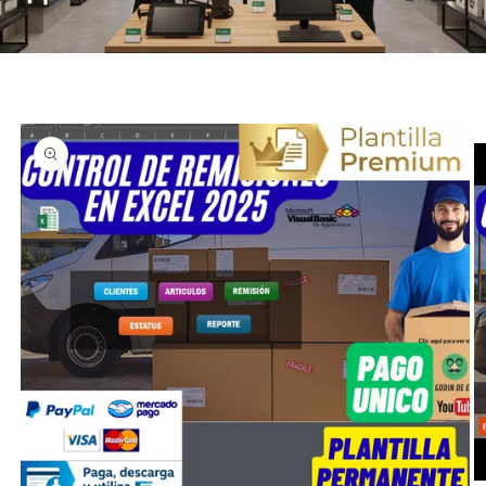
Ir
directamente
a la
información
del producto