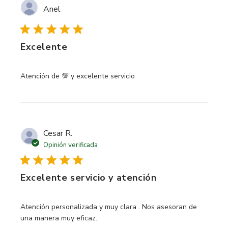
Anel
Excelente
read more about review content
Atención de 💯 y excelente servicio
Cesar R.
Opinión verificada
Excelente servicio y atención
read more about review content Atención personalizada y
Atención personalizada y muy clara . Nos asesoran de
una manera muy eficaz.