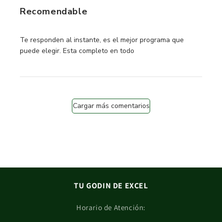
Recomendable
read more about review content Te responden al instante,
Te responden al instante, es el mejor programa que
puede elegir. Esta completo en todo
Cargar más comentarios
TU GODIN DE EXCEL
Horario de Atención: