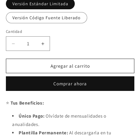
Versión Estándar Limitada
Versión Código Fuente Liberado
Cantidad
Reducir
Aumentar
cantidad
cantidad
para
para
Control
Control
Agregar al carrito
y
y
Generador
Generador
Comprar ahora
de
de
Remisiones
Remisiones
en
en
⭐
Tus Beneficios:
Excel
Excel
2025
2025
Único Pago:
Olvídate de mensualidades o
(Windows
(Windows
anualidades.
y
y
MAC)
MAC)
Plantilla Permanente:
Al descargarla en tu