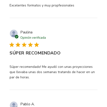
read more about review content
Excelentes formatos y muy propfesionales
Paulina
Opinión verificada
SÚPER RECOMENDADO
read more about review content Súper recomendado! Me 
Súper recomendado! Me ayudó con unas proyecciones
que llevaba unas dos semanas tratando de hacer en un
par de horas.
Pablo A.