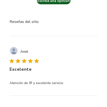
Escribe una opinión
Reseñas del sitio
Anel
Excelente
read more about review content
Atención de 💯 y excelente servicio