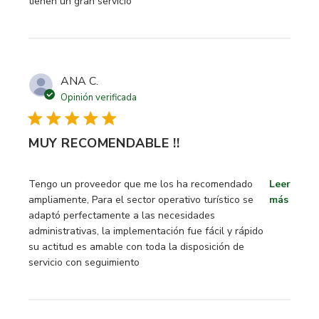
tienen un gran servicio
ANA C.
Opinión verificada
MUY RECOMENDABLE !!
read more about review content Tengo un proveedor que 
Tengo un proveedor que me los ha recomendado
Leer
ampliamente, Para el sector operativo turístico se
más
adaptó perfectamente a las necesidades
administrativas, la implementación fue fácil y rápido
su actitud es amable con toda la disposición de
servicio con seguimiento