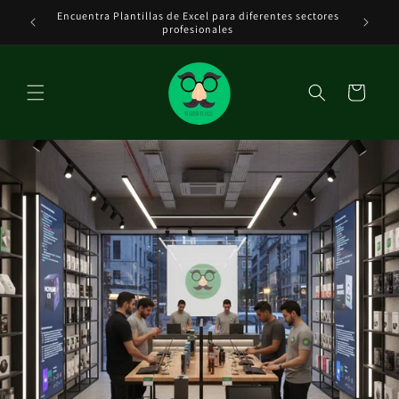
Ir
Encuentra Plantillas de Excel para diferentes sectores
Tenemos 
directamente
DE EXCEL
profesionales
al contenido
Carrito