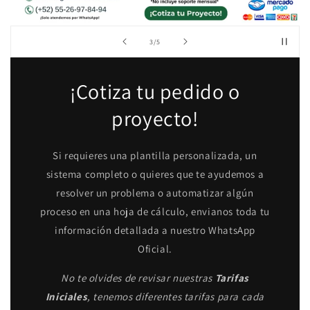
de
3
/
5
¡Cotiza tu pedido o
proyecto!
Si requieres una plantilla personalizada, un
sistema completo o quieres que te ayudemos a
resolver un problema o automatizar algún
proceso en una hoja de cálculo, envianos toda tu
información detallada a nuestro WhatsApp
Oficial.
No te olvides de revisar nuestras
Tarifas
Iniciales
, tenemos diferentes tarifas para cada