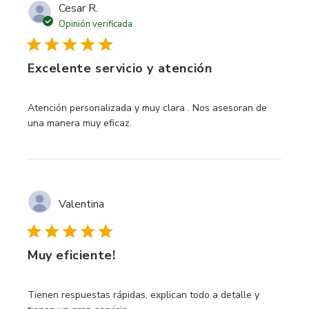
Cesar R.
Opinión verificada
Excelente servicio y atención
read more about review content Atención personalizada y
Atención personalizada y muy clara . Nos asesoran de
una manera muy eficaz.
Valentina
Muy eficiente!
read more about review content Tienen respuestas rápidas
Tienen respuestas rápidas, explican todo a detalle y