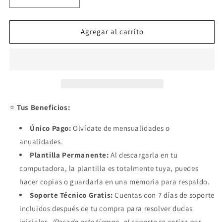
Reducir
Aumentar
cantidad
cantidad
para
para
Calculadora
Calculadora
Agregar al carrito
Nomina
Nomina
2024
2024
V3
V3
LIBERADA
LIBERADA
(SQMC)
(SQMC)
⭐
Tus Beneficios:
Único Pago:
Olvídate de mensualidades o
anualidades.
Plantilla Permanente:
Al descargarla en tu
computadora, la plantilla es totalmente tuya, puedes
hacer copias o guardarla en una memoria para respaldo.
Soporte Técnico Gratis:
Cuentas con 7 días de soporte
incluidos después de tu compra para resolver dudas
iniciales.
(Pasado este tiempo, el soporte se cotiza por