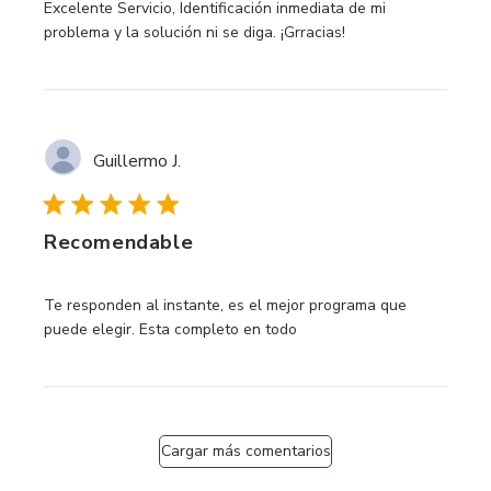
read more about review content Excelente Servicio, Identif
Excelente Servicio, Identificación inmediata de mi
problema y la solución ni se diga. ¡Grracias!
Guillermo J.
Recomendable
read more about review content Te responden al instante,
Te responden al instante, es el mejor programa que
puede elegir. Esta completo en todo
Cargar más comentarios