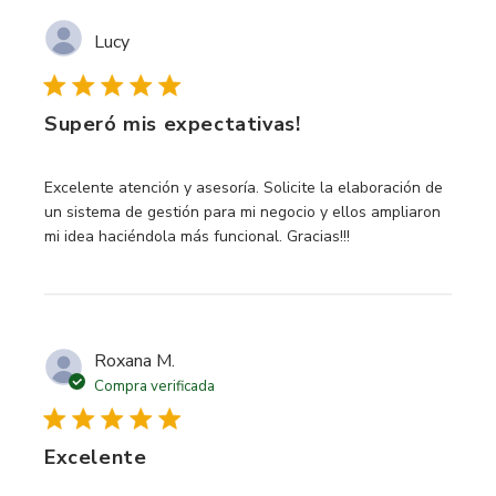
Lucy
Superó mis expectativas!
read more about review content Excelente atención y ases
Excelente atención y asesoría. Solicite la elaboración de
un sistema de gestión para mi negocio y ellos ampliaron
mi idea haciéndola más funcional. Gracias!!!
Roxana M.
Compra verificada
Excelente